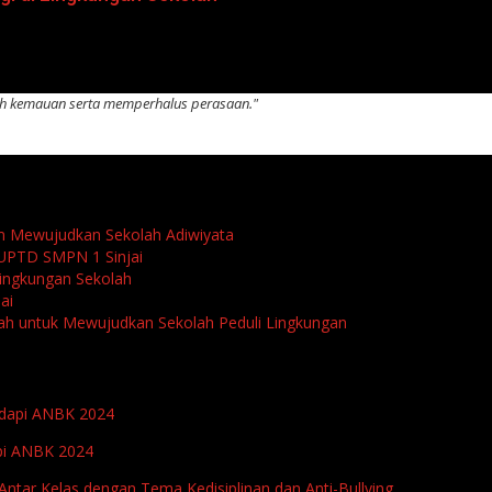
uh kemauan serta memperhalus perasaan."
am Mewujudkan Sekolah Adiwiyata
 UPTD SMPN 1 Sinjai
ingkungan Sekolah
ai
h untuk Mewujudkan Sekolah Peduli Lingkungan
Hadapi ANBK 2024
api ANBK 2024
ntar Kelas dengan Tema Kedisiplinan dan Anti-Bullying