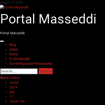
Skip
August 7, 2026
to
content
Portal Masseddi
Portal Masseddi
Primary
Blog
Menu
Galeri
Home
Profil Sekolah
Survei Kepuasan Masyarakat
Search
for:
Watch Online
Home
2024
July
11
Sorak Hati