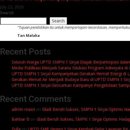
July 23, 2026
Search
Search
"Tujuan pendidikan itu untuk mempertajam kecerdasan, memperkuk
Tan Malaka
Recent Posts
Seluruh Warga UPTD SMPN 1 Sinjai Diajak Berpartisipasi dal
Media Publikasi Menjadi Sarana Edukasi Program Adiwiyata di
UPTD SMPN 1 Sinjai Kampanyekan Gerakan Hemat Energi di L
Gerakan Hemat Air Menjadi Budaya Baru di UPTD SMPN 1 Sinj
UPTD SMPN 1 Sinjai Gencarkan Kampanye Pengelolaan Sampa
Recent Comments
admin masri
on
Gladi Bersih Sukses, SMPN 1 Sinjai Optimis 
Bahtiar B
on
Gladi Bersih Sukses, SMPN 1 Sinjai Optimis Had
Tulla
on
UPTD SMP Negeri 1 Sinjai Kembali Gelar Layanan BK A