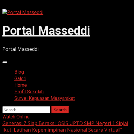
Skip
August 8, 2026
to
content
Portal Masseddi
Portal Masseddi
Primary
Menu
Blog
Galeri
Home
Profil Sekolah
Survei Kepuasan Masyarakat
Search
for:
Watch Online
Blog
Generasi Z Siap Beraksi: OSIS UPTD SMP Negeri 1 Sinjai
Ikuti Latihan Kepemimpinan Nasional Secara Virtual!”