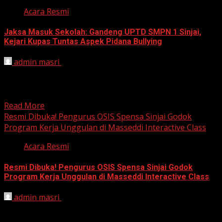
Acara Resmi
Jaksa Masuk Sekolah: Gandeng UPTD SMPN 1 Sinjai,
Kejari Kupas Tuntas Aspek Pidana Bullying
admin masri
February 3, 2026
SINJAI – Sebagai upaya menanamkan kesadaran hukum
sejak dini bagi generasi muda, Kejaksaan Negeri (Kejari)
Sinjai menggelar...
Read More
Resmi Dibuka! Pengurus OSIS Spensa Sinjai Godok
Program Kerja Unggulan di Masseddi Interactive Class
Acara Resmi
Resmi Dibuka! Pengurus OSIS Spensa Sinjai Godok
Program Kerja Unggulan di Masseddi Interactive Class
admin masri
February 3, 2026
SINJAI – Pasca pelantikan resmi, pengurus OSIS UPTD
SMP Negeri 1 Sinjai periode 2026/2027 tidak membuang