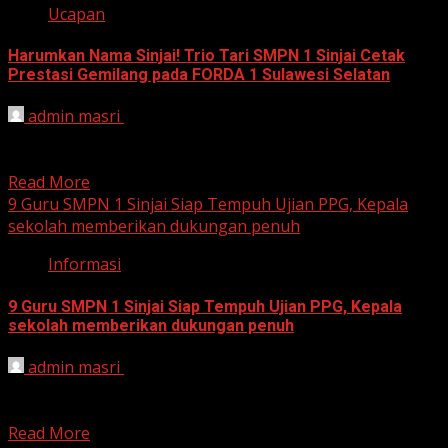
Ucapan
Harumkan Nama Sinjai! Trio Tari SMPN 1 Sinjai Cetak
Prestasi Gemilang pada FORDA 1 Sulawesi Selatan
admin masri
October 18, 2024
SMPN 1 Sinjai Berjaya di FORDA 1, Maggae’ Bale Raih
Juara 2 Tari Tradisional Jumat, 18 Oktober...
Read More
9 Guru SMPN 1 Sinjai Siap Tempuh Ujian PPG, Kepala
sekolah memberikan dukungan penuh
Informasi
9 Guru SMPN 1 Sinjai Siap Tempuh Ujian PPG, Kepala
sekolah memberikan dukungan penuh
admin masri
October 17, 2024
SMPN 1 Sinjai: 9 Guru Siap Uji Kompetensi, Harapan Baru
untuk Pendidikan Sinjai, 17 Okrober 2024, Dalam...
Read More