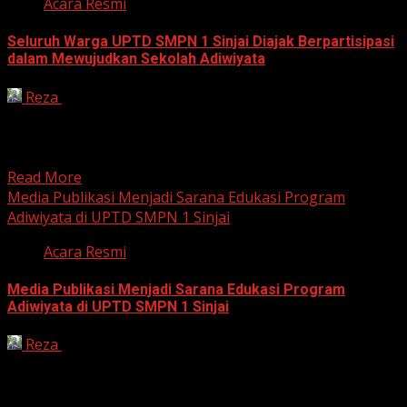
Acara Resmi
Seluruh Warga UPTD SMPN 1 Sinjai Diajak Berpartisipasi
dalam Mewujudkan Sekolah Adiwiyata
Reza
July 23, 2026
Program Adiwiyata merupakan komitmen bersama
seluruh warga sekolah dalam menciptakan lingkungan
belajar yang bersih, sehat, nyaman, dan...
Read More
Media Publikasi Menjadi Sarana Edukasi Program
Adiwiyata di UPTD SMPN 1 Sinjai
Acara Resmi
Media Publikasi Menjadi Sarana Edukasi Program
Adiwiyata di UPTD SMPN 1 Sinjai
Reza
July 23, 2026
Dalam rangka meningkatkan kesadaran warga sekolah
terhadap pentingnya menjaga lingkungan, UPTD SMPN
1 Sinjai memanfaatkan berbagai media...