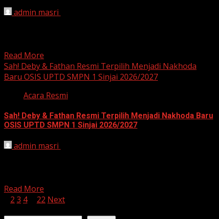
admin masri
January 28, 2026
SINJAI – Semangat membara menyelimuti keberangkatan
Tim Futsal UPTD SMP Negeri 1 Sinjai hari ini, Rabu
(28/1/2026)....
Read More
Sah! Deby & Fathan Resmi Terpilih Menjadi Nakhoda
Baru OSIS UPTD SMPN 1 Sinjai 2026/2027
Acara Resmi
Sah! Deby & Fathan Resmi Terpilih Menjadi Nakhoda Baru
OSIS UPTD SMPN 1 Sinjai 2026/2027
admin masri
January 26, 2026
SINJAI – Pesta demokrasi digital di UPTD SMP Negeri 1
Sinjai akhirnya mencapai puncaknya. Setelah melalui
proses...
Read More
Posts
1
2
3
4
…
22
Next
Search
pagination