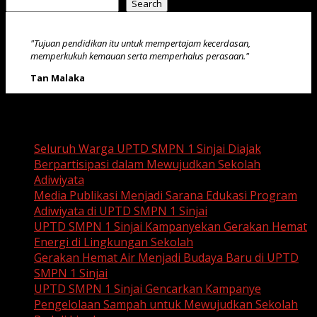
Search
"Tujuan pendidikan itu untuk mempertajam kecerdasan,
memperkukuh kemauan serta memperhalus perasaan."
Tan Malaka
Recent Posts
Seluruh Warga UPTD SMPN 1 Sinjai Diajak
Berpartisipasi dalam Mewujudkan Sekolah
Adiwiyata
Media Publikasi Menjadi Sarana Edukasi Program
Adiwiyata di UPTD SMPN 1 Sinjai
UPTD SMPN 1 Sinjai Kampanyekan Gerakan Hemat
Energi di Lingkungan Sekolah
Gerakan Hemat Air Menjadi Budaya Baru di UPTD
SMPN 1 Sinjai
UPTD SMPN 1 Sinjai Gencarkan Kampanye
Pengelolaan Sampah untuk Mewujudkan Sekolah