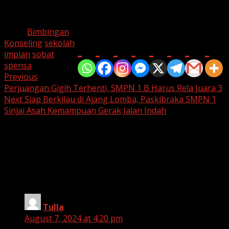
pungkas Kepala Sekolah UPTD SMP Negeri 1 Sinjai.
Tags:
Bimbingan
Bagikan di
Konseling
sekolah
impian
sobat
spensa
Post
Previous
Perjuangan Gigih Terhenti, SMPN 1 B Harus Rela Juara 3
navigation
Next
Siap Berkilau di Ajang Lomba, Paskibraka SMPN 1
Sinjai Asah Kemampuan Gerak Jalan Indah
1 thought on “
UPTD SMP Negeri 1
Sinjai Kembali Gelar Layanan BK Antar
Kelas dengan Tema Kedisiplinan dan
Anti-Bullying
”
Tulla
says:
August 7, 2024 at 4:20 pm