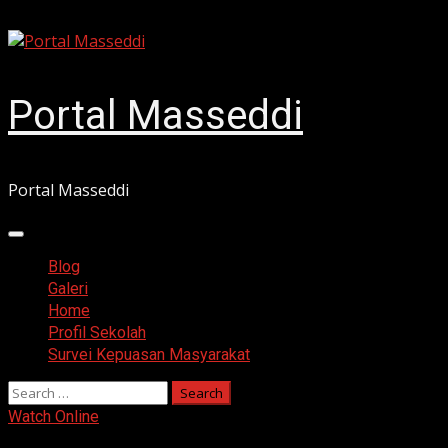
Skip
August 6, 2026
to
content
Portal Masseddi
Portal Masseddi
Primary
Menu
Blog
Galeri
Home
Profil Sekolah
Survei Kepuasan Masyarakat
Search
for:
Watch Online