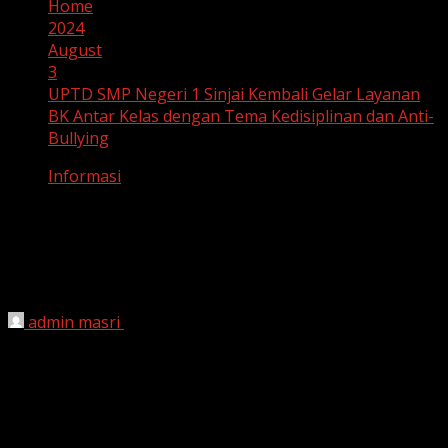
Home
2024
August
3
UPTD SMP Negeri 1 Sinjai Kembali Gelar Layanan
BK Antar Kelas dengan Tema Kedisiplinan dan Anti-
Bullying
Informasi
UPTD SMP Negeri 1 Sinjai Kembali
Gelar Layanan BK Antar Kelas dengan
Tema Kedisiplinan dan Anti-Bullying
admin masri
August 3, 2024
Sinjai,
3 Agustus 2024 – UPTD SMP Negeri 1 Sinjai
kembali melaksanakan program rutin layanan