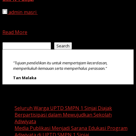
admin masri
March 8, 2025
Sinjai, 8 Maret 2025 – UPTD SMP Negeri 1 Sinjai kembali
menghadirkan kelas inspiratif dalam program Projek...
Read More
Search
Search
"Tujuan pendidikan itu untuk mempertajam kecerdasan,
memperkukuh kemauan serta memperhalus perasaan."
Tan Malaka
Recent Posts
Seluruh Warga UPTD SMPN 1 Sinjai Diajak
Berpartisipasi dalam Mewujudkan Sekolah
Adiwiyata
Media Publikasi Menjadi Sarana Edukasi Program
Adiwiyata di UPTD SMPN 1 Sinjai