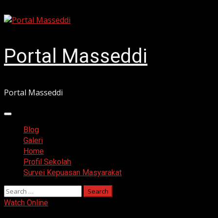
Skip
August 8, 2026
to
content
Portal Masseddi
Portal Masseddi
Primary
Menu
Blog
Galeri
Home
Profil Sekolah
Survei Kepuasan Masyarakat
Search
for:
Watch Online