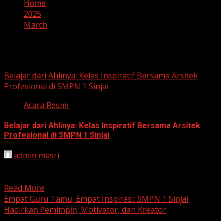
Home
2025
March
Month:
March 2025
Belajar dari Ahlinya: Kelas Inspiratif Bersama Arsitek
Profesional di SMPN 1 Sinjai
Acara Resmi
Belajar dari Ahlinya: Kelas Inspiratif Bersama Arsitek
Profesional di SMPN 1 Sinjai
admin masri
March 18, 2025
Sinjai, 18 Maret 2025 – Kelas Khazanah Kehidupan dalam
rangka Projek Penguatan Profil Pelajar Pancasila (P5) di...
Read More
Empat Guru Tamu, Empat Inspirasi: SMPN 1 Sinjai
Hadirkan Pemimpin, Motivator, dan Kreator