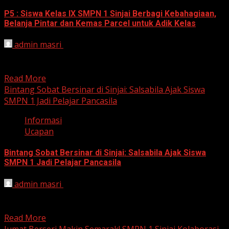
P5 : Siswa Kelas IX SMPN 1 Sinjai Berbagi Kebahagiaan,
Belanja Pintar dan Kemas Parcel untuk Adik Kelas
admin masri
November 1, 2024
Sinjai, 1 November 2024 – Siswa kelas IX UPTD SMP
Negeri 1 Sinjai kembali menunjukkan kepedulian sosial...
Read More
Bintang Sobat Bersinar di Sinjai: Salsabila Ajak Siswa
SMPN 1 Jadi Pelajar Pancasila
Informasi
Ucapan
Bintang Sobat Bersinar di Sinjai: Salsabila Ajak Siswa
SMPN 1 Jadi Pelajar Pancasila
admin masri
October 28, 2024
Salsabila Nadifa: Sosok Inspiratif yang Ajak Siswa SMPN
1 Sinjai Jadi Agen Perubahan Sinjai, 28 Oktober 2024...
Read More
Jumat Berseri Makin Semarak! SMPN 1 Sinjai Kolaborasi