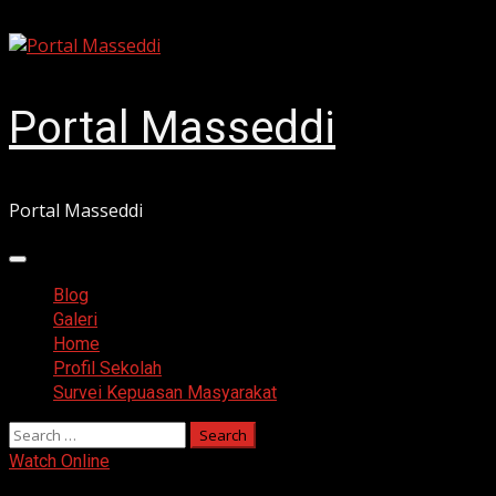
Skip
August 6, 2026
to
content
Portal Masseddi
Portal Masseddi
Primary
Menu
Blog
Galeri
Home
Profil Sekolah
Survei Kepuasan Masyarakat
Search
for:
Watch Online