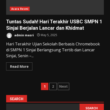
Acara Resmi
Tuntas Sudah! Hari Terakhir USBC SMPN 1
Sinjai Berjalan Lancar dan Khidmat
admin masri
May 5, 2025
Hari Terakhir Ujian Sekolah Berbasis Chromebook
di SMPN 1 Sinjai Berlangsung Tertib dan Lancar
Sinjai, Senin –...
Read More
Posts
1
2
Next
pagination
SEARCH
SEARCH