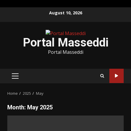
Skip
August 10, 2026
to
content
Portal Masseddi
Portal Masseddi
PRIMARY
MENU
Home
2025
May
Month:
May 2025