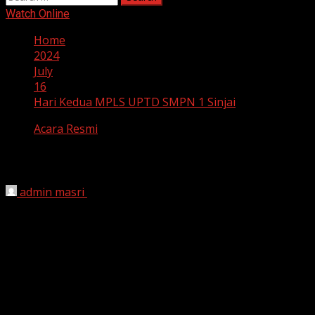
for:
Watch Online
Home
2024
July
16
Hari Kedua MPLS UPTD SMPN 1 Sinjai
Acara Resmi
Hari Kedua MPLS UPTD SMPN 1 Sinjai
admin masri
July 16, 2024
Semangat Baru Mewarnai Hari Kedua MP
Refleksi Adab Beribadah