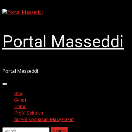
Skip
August 6, 2026
to
content
Portal Masseddi
Portal Masseddi
Primary
Menu
Blog
Galeri
Home
Profil Sekolah
Survei Kepuasan Masyarakat
Search