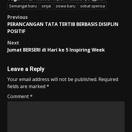
Semangat baru
sinjai
siswa baru
sobat spensa
Post
Previous
PERANCANGAN TATA TERTIB BERBASIS DISIPLIN
navigation
POSITIF
Next
Jumat BERSERI di Hari ke 5 Inspiring Week
Leave a Reply
Your email address will not be published.
Required
fields are marked
*
Comment
*