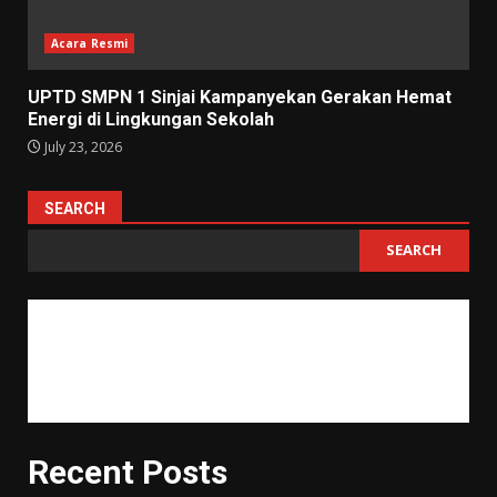
Acara Resmi
UPTD SMPN 1 Sinjai Kampanyekan Gerakan Hemat
Energi di Lingkungan Sekolah
July 23, 2026
SEARCH
SEARCH
"Tujuan pendidikan itu untuk mempertajam kecerdasan, memperkukuh
kemauan serta memperhalus perasaan."
Tan Malaka
Recent Posts