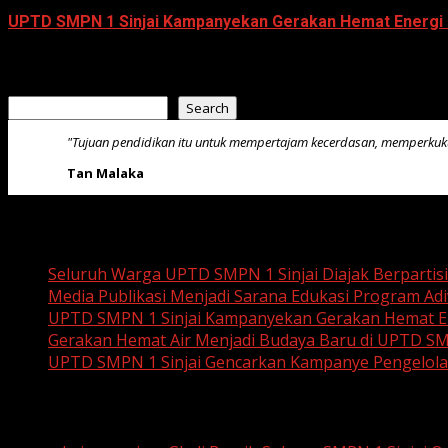
UPTD SMPN 1 Sinjai Kampanyekan Gerakan Hemat Energi 
July 23, 2026
Search
Search
"Tujuan pendidikan itu untuk mempertajam kecerdasan, memperku
Tan Malaka
Recent Posts
Seluruh Warga UPTD SMPN 1 Sinjai Diajak Berpartis
Media Publikasi Menjadi Sarana Edukasi Program Adi
UPTD SMPN 1 Sinjai Kampanyekan Gerakan Hemat En
Gerakan Hemat Air Menjadi Budaya Baru di UPTD SM
UPTD SMPN 1 Sinjai Gencarkan Kampanye Pengelol
Recent Comments