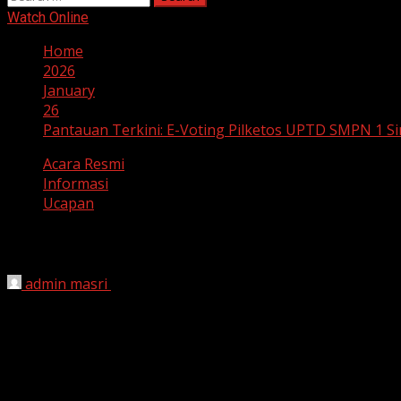
for:
Watch Online
Home
2026
January
26
Pantauan Terkini: E-Voting Pilketos UPTD SMPN 1 Si
Acara Resmi
Informasi
Ucapan
Pantauan Terkini: E-Voting Pilketos UP
admin masri
January 26, 2026
SINJAI
– Pesta demokrasi di lingkungan UPTD SMP Negeri 1
Ketua dan Sekretaris OSIS periode 2026 yang berlangsung