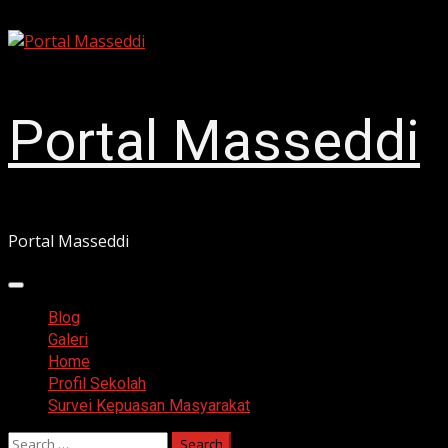
Skip
August 9, 2026
to
content
Portal Masseddi
Portal Masseddi
Primary
Menu
Blog
Galeri
Home
Profil Sekolah
Survei Kepuasan Masyarakat
Search