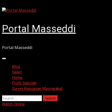
Skip
August 7, 2026
to
content
Portal Masseddi
Portal Masseddi
Primary
Menu
Blog
Galeri
Home
Profil Sekolah
Survei Kepuasan Masyarakat
Search
for:
Watch Online