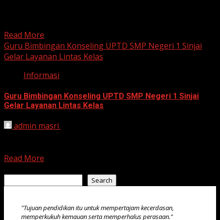
Sinjai, 3 Agustus 2024 – UPTD SMP Negeri 1 Sinjai
kembali melaksanakan program rutin layanan
Bimbingan dan...
Read More
Guru Bimbingan Konseling UPTD SMP Negeri 1 Sinjai
Gelar Layanan Lintas Kelas
Informasi
Guru Bimbingan Konseling UPTD SMP Negeri 1 Sinjai
Gelar Layanan Lintas Kelas
admin masri
July 27, 2024
SMPN 1 Sinjai Gelar Layanan BK Lintas Kelas, Siswa
Makin Cerdas Tangani Masalah Sinjai, 27 Juli 2024...
Read More
Search
Search
"Tujuan pendidikan itu untuk mempertajam kecerdasan,
memperkukuh kemauan serta memperhalus perasaan."