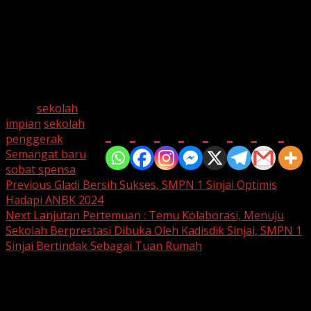
Kegiatan temu kolaborasi ini akan berlanjut pada pekan
depan, tepatnya pada hari Sabtu di UPTD SMP Negeri 1
Sinjai. Pada kesempatan tersebut, UPTD SMP Negeri 1
Sinjai akan berbagi praktik terbaiknya kepada seluruh
peserta.
Tags:
sekolah
Bagikan di
impian
sekolah
penggerak
Semangat baru
sobat spensa
Post
Previous
Gladi Bersih Sukses, SMPN 1 Sinjai Optimis
Hadapi ANBK 2024
navigation
Next
Lanjutan Pertemuan : Temu Kolaborasi, Menuju
Sekolah Berprestasi Dibuka Oleh Kadisdik Sinjai, SMPN 1
Sinjai Bertindak Sebagai Tuan Rumah
Leave a Reply
Your email address will not be published.
Required fields