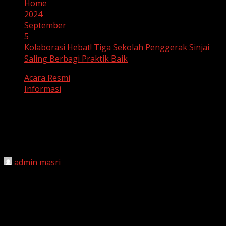
Home
2024
September
5
Kolaborasi Hebat! Tiga Sekolah Penggerak Sinjai
Saling Berbagi Praktik Baik
Acara Resmi
Informasi
Kolaborasi Hebat! Tiga Sekolah
Penggerak Sinjai Saling Berbagi Praktik
Baik
admin masri
September 5, 2024
Sinjai,
5 September 2024 – Dalam semangat
meningkatkan mutu pendidikan, tiga sekolah penggerak