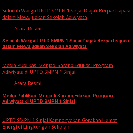
Seluruh Warga UPTD SMPN 1 Sinjai Diajak Berpartisipasi
dalam Mewujudkan Sekolah Adiwiyata
Acara Resmi
Seluruh Warga UPTD SMPN 1 Sinjai Diajak Berpartisipasi
dalam Mewujudkan Sekolah Adiwiyata
July 23, 2026
Media Publikasi Menjadi Sarana Edukasi Program
Adiwiyata di UPTD SMPN 1 Sinjai
Acara Resmi
Media Publikasi Menjadi Sarana Edukasi Program
Adiwiyata di UPTD SMPN 1 Sinjai
July 23, 2026
UPTD SMPN 1 Sinjai Kampanyekan Gerakan Hemat
Energi di Lingkungan Sekolah