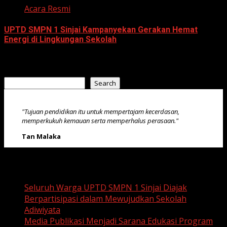
Acara Resmi
UPTD SMPN 1 Sinjai Kampanyekan Gerakan Hemat
Energi di Lingkungan Sekolah
July 23, 2026
Search
Search
"Tujuan pendidikan itu untuk mempertajam kecerdasan,
memperkukuh kemauan serta memperhalus perasaan."
Tan Malaka
Recent Posts
Seluruh Warga UPTD SMPN 1 Sinjai Diajak
Berpartisipasi dalam Mewujudkan Sekolah
Adiwiyata
Media Publikasi Menjadi Sarana Edukasi Program