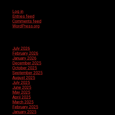
Meta
Log in
Entries feed
Comments feed
WordPress.org
Archives
July 2026
February 2026
January 2026
December 2025
October 2025
September 2025
August 2025
July 2025
June 2025
May 2025
April 2025
March 2025
February 2025
January 2025