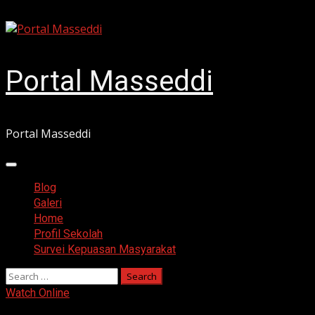
Skip
August 7, 2026
to
content
Portal Masseddi
Portal Masseddi
Primary
Menu
Blog
Galeri
Home
Profil Sekolah
Survei Kepuasan Masyarakat
Search
for:
Watch Online