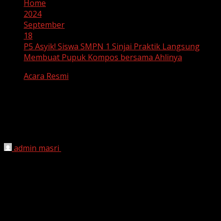
Home
2024
September
18
P5 Asyik! Siswa SMPN 1 Sinjai Praktik Langsung
Membuat Pupuk Kompos bersama Ahlinya
Acara Resmi
P5 Asyik! Siswa SMPN 1 Sinjai Praktik
Langsung Membuat Pupuk Kompos
bersama Ahlinya
admin masri
September 18, 2024
SMPN 1 Sinjai:
Sekolah Hijau, Generasi Unggul
UPTD SMP Negeri 1 Sinjai kembali menghadirkan