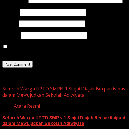
Comment
*
Name
*
Email
*
Website
Save my name, email, and website in this browser for
the next time I comment.
Related Stories
Seluruh Warga UPTD SMPN 1 Sinjai Diajak Berpartisipasi
dalam Mewujudkan Sekolah Adiwiyata
Acara Resmi
Seluruh Warga UPTD SMPN 1 Sinjai Diajak Berpartisipasi
dalam Mewujudkan Sekolah Adiwiyata