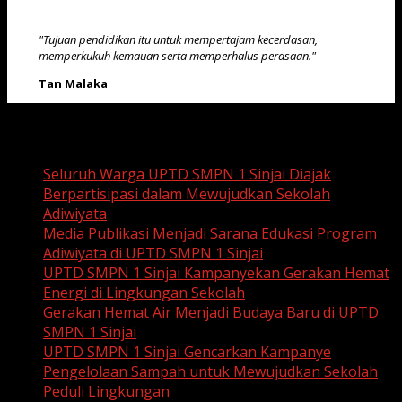
"Tujuan pendidikan itu untuk mempertajam kecerdasan,
memperkukuh kemauan serta memperhalus perasaan."
Tan Malaka
Recent Posts
Seluruh Warga UPTD SMPN 1 Sinjai Diajak
Berpartisipasi dalam Mewujudkan Sekolah
Adiwiyata
Media Publikasi Menjadi Sarana Edukasi Program
Adiwiyata di UPTD SMPN 1 Sinjai
UPTD SMPN 1 Sinjai Kampanyekan Gerakan Hemat
Energi di Lingkungan Sekolah
Gerakan Hemat Air Menjadi Budaya Baru di UPTD
SMPN 1 Sinjai
UPTD SMPN 1 Sinjai Gencarkan Kampanye
Pengelolaan Sampah untuk Mewujudkan Sekolah
Peduli Lingkungan