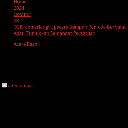
Home
2024
October
28
OSIS Cemerlang! Upacara Sumpah Pemuda Berbalut
Adat, Tunjukkan Semangat Persatuan
Acara Resmi
OSIS Cemerlang! Upacara Sumpah
Pemuda Berbalut Adat, Tunjukkan
Semangat Persatuan
admin masri
October 28, 2024
Dalam suasana yang meriah dan penuh semangat,
Upacara Peringatan Hari Sumpah Pemuda ke-96 tahun
2024 di UPTD SMP Negeri 1 Sinjai berlangsung dengan