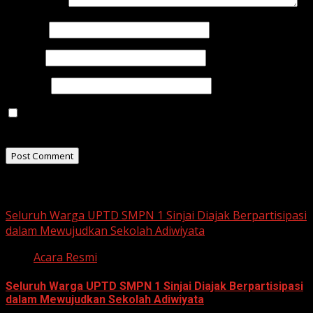
Comment
*
Name
*
Email
*
Website
Save my name, email, and website in this browser for
the next time I comment.
Related Stories
Seluruh Warga UPTD SMPN 1 Sinjai Diajak Berpartisipasi
dalam Mewujudkan Sekolah Adiwiyata
Acara Resmi
Seluruh Warga UPTD SMPN 1 Sinjai Diajak Berpartisipasi
dalam Mewujudkan Sekolah Adiwiyata