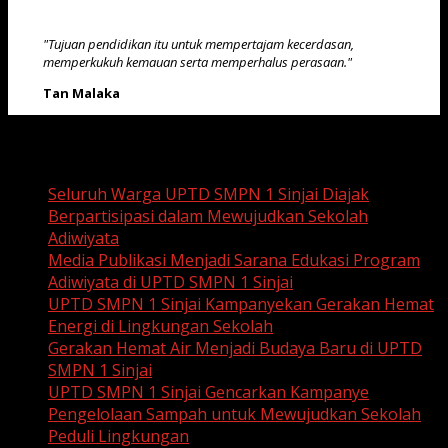
"Tujuan pendidikan itu untuk mempertajam kecerdasan,
memperkukuh kemauan serta memperhalus perasaan."
Tan Malaka
Recent Posts
Seluruh Warga UPTD SMPN 1 Sinjai Diajak
Berpartisipasi dalam Mewujudkan Sekolah
Adiwiyata
Media Publikasi Menjadi Sarana Edukasi Program
Adiwiyata di UPTD SMPN 1 Sinjai
UPTD SMPN 1 Sinjai Kampanyekan Gerakan Hemat
Energi di Lingkungan Sekolah
Gerakan Hemat Air Menjadi Budaya Baru di UPTD
SMPN 1 Sinjai
UPTD SMPN 1 Sinjai Gencarkan Kampanye
Pengelolaan Sampah untuk Mewujudkan Sekolah
Peduli Lingkungan