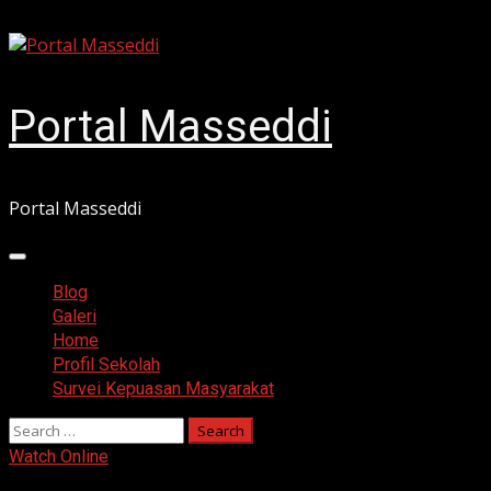
Skip
August 8, 2026
to
content
Portal Masseddi
Portal Masseddi
Primary
Menu
Blog
Galeri
Home
Profil Sekolah
Survei Kepuasan Masyarakat
Search
for:
Watch Online