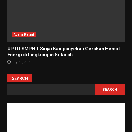
Acara Resmi
UPTD SMPN 1 Sinjai Kampanyekan Gerakan Hemat
Energi di Lingkungan Sekolah
July 23, 2026
SEARCH
SEARCH
"Tujuan pendidikan itu untuk mempertajam kecerdasan, memperkukuh
kemauan serta memperhalus perasaan."
Tan Malaka