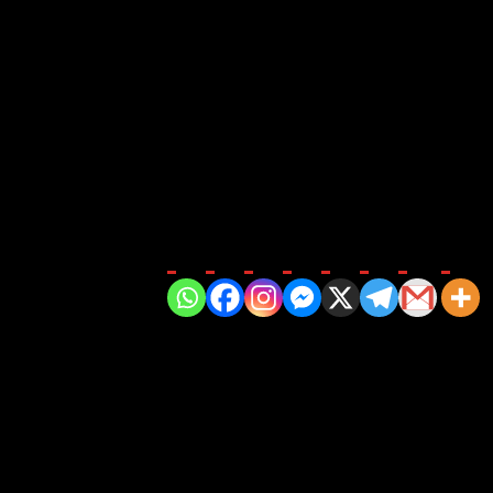
aya pengembangan literasi di lingkungan sekolah. Salah
mi merasa bangga sekaligus termotivasi untuk mendukung
 berkarya dan literasi terus tumbuh di kalangan siswa
karakter, tetapi juga memperlihatkan bahwa sinergi
Bagikan di