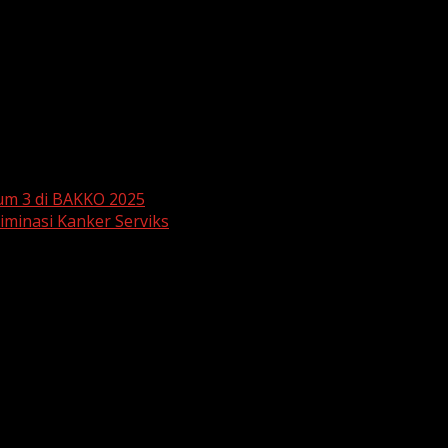
antusias dan memberikan apresiasi yang tinggi terhadap up
ang dituangkan dengan penuh semangat dan kerja sama, ka
n sesi foto bersama dan doa sebagai harapan agar semangat
mengukuhkan komitmen sekolah dalam mendukung pendidikan 
k mengoptimalkan potensi generasi muda.
um 3 di BAKKO 2025
liminasi Kanker Serviks
are marked
*