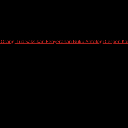
n Orang Tua Saksikan Penyerahan Buku Antologi Cerpen Kar
Pendidikan dan Orang Tua Saksikan Penye
makna dan simbolisme, UPTD SMP Negeri 1 Sinjai menyele
ra ini dihadiri oleh Pengawas Satuan Pendidikan dan perwa
oleh para peserta didik dengan bimbingan para guru.