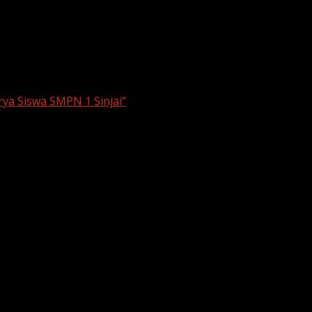
ya Siswa SMPN 1 Sinjai”
rahan Buku Antologi Cerpen Karya Siswa
nggarakan penyerahan buku antologi cerpen secara
kilan orang tua siswa, yang sama-sama menunjukkan