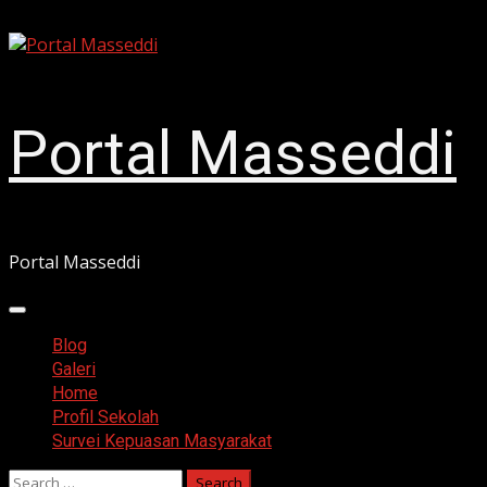
Skip
August 7, 2026
to
content
Portal Masseddi
Portal Masseddi
Primary
Menu
Blog
Galeri
Home
Profil Sekolah
Survei Kepuasan Masyarakat
Search