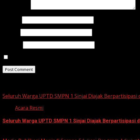
Comment
*
Name
*
Email
*
Website
Save my name, email, and website in this browser for t
Related Stories
Seluruh Warga UPTD SMPN 1 Sinjai Diajak Berpartisipasi
Acara Resmi
Seluruh Warga UPTD SMPN 1 Sinjai Diajak Berpartisipasi
July 23, 2026