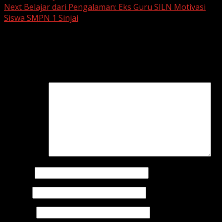
Next
Belajar dari Pengalaman: Eks Guru SILN Motivasi
Siswa SMPN 1 Sinjai
Leave a Reply
Your email address will not be published.
Required fields
are marked
*
Comment
*
Name
*
Email
*
Website