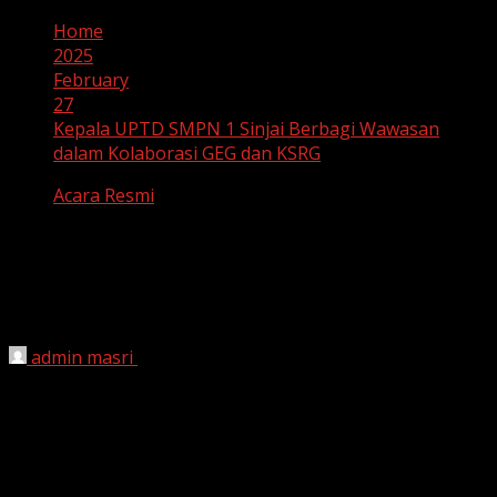
Home
2025
February
27
Kepala UPTD SMPN 1 Sinjai Berbagi Wawasan
dalam Kolaborasi GEG dan KSRG
Acara Resmi
Kepala UPTD SMPN 1 Sinjai Berbagi
Wawasan dalam Kolaborasi GEG dan
KSRG
admin masri
February 27, 2025
Sinjai, 27 Februari 2024
– Digitalisasi pendidikan menjadi
fokus utama dalam kegiatan
Kolaborasi Google