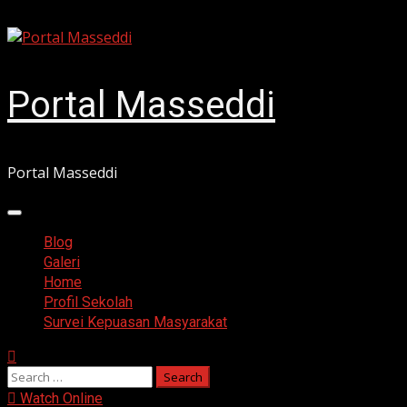
Skip
August 10, 2026
to
content
Portal Masseddi
Portal Masseddi
Primary
Menu
Blog
Galeri
Home
Profil Sekolah
Survei Kepuasan Masyarakat
Search
for:
Watch Online