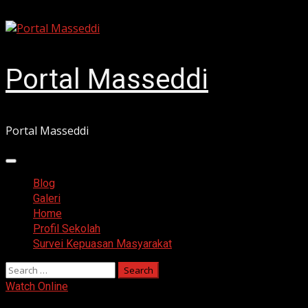
Skip
August 8, 2026
to
content
Portal Masseddi
Portal Masseddi
Primary
Menu
Blog
Galeri
Home
Profil Sekolah
Survei Kepuasan Masyarakat
Search
for:
Watch Online