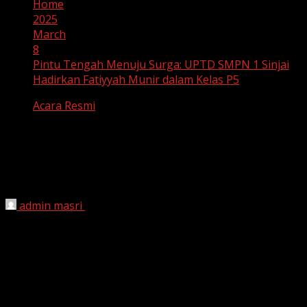
Home
2025
March
8
Pintu Tengah Menuju Surga: UPTD SMPN 1 Sinjai
Hadirkan Fatiyyah Munir dalam Kelas P5
Acara Resmi
Pintu Tengah Menuju Surga: UPTD
SMPN 1 Sinjai Hadirkan Fatiyyah Munir
dalam Kelas P5
admin masri
March 8, 2025
Sinjai, 8 Maret 2025
– UPTD SMP Negeri 1 Sinjai
kembali menghadirkan
Kelas Khazanah Kehidupan
dalam rangka
Projek Penguatan Profil Pelajar