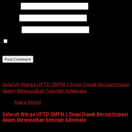
Name
*
Email
*
Website
Save my name, email, and website in this browser for
the next time I comment.
Related Stories
Seluruh Warga UPTD SMPN 1 Sinjai Diajak Berpartisipasi
dalam Mewujudkan Sekolah Adiwiyata
Acara Resmi
Seluruh Warga UPTD SMPN 1 Sinjai Diajak Berpartisipasi
dalam Mewujudkan Sekolah Adiwiyata