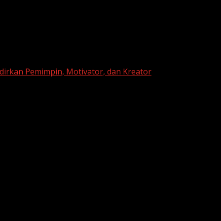
dirkan Pemimpin, Motivator, dan Kreator
 1 Sinjai Hadirkan Pemimpin, Motivator,
li membuktikan komitmennya dalam membentuk generasi u
empat edisi berturut-turut, sekolah menghadirkan
empat so