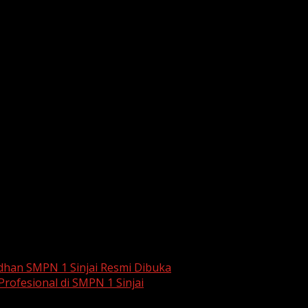
 S.Pd., M.Pd.
, seorang
perupa Topekkong dan Guru Seni R
a membuktikan bahwa
hobi menggambar dapat menjadi 
a kita tekun, karya kita bisa bernilai tinggi,”
ujarnya, memoti
enghadirkan figur inspiratif lainnya yang berbagi pengala
 masa depan.
menegaskan bahwa kegiatan ini merupakan bentuk komitme
uga mendapat inspirasi langsung dari orang-orang yang telah suks
or
,
Kelas Khazanah Kehidupan
di SMPN 1 Sinjai menjadi b
dan kreativitas siswa
.
dhan SMPN 1 Sinjai Resmi Dibuka
 Profesional di SMPN 1 Sinjai