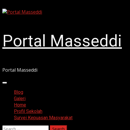
Skip
August 7, 2026
to
content
Portal Masseddi
Portal Masseddi
Primary
Menu
Blog
Galeri
Home
Profil Sekolah
Survei Kepuasan Masyarakat
Search