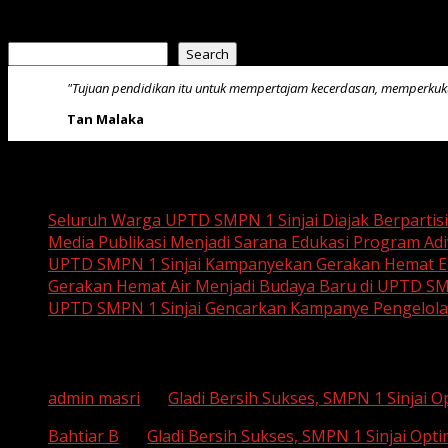
July 23, 2026
Search
Search
"Tujuan pendidikan itu untuk mempertajam kecerdasan, memperku
Tan Malaka
Recent Posts
Seluruh Warga UPTD SMPN 1 Sinjai Diajak Berpartis
Media Publikasi Menjadi Sarana Edukasi Program Adi
UPTD SMPN 1 Sinjai Kampanyekan Gerakan Hemat En
Gerakan Hemat Air Menjadi Budaya Baru di UPTD SM
UPTD SMPN 1 Sinjai Gencarkan Kampanye Pengelol
Recent Comments
admin masri
on
Gladi Bersih Sukses, SMPN 1 Sinjai 
Bahtiar B
on
Gladi Bersih Sukses, SMPN 1 Sinjai Opt