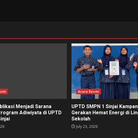
esmi
Acara Resmi
blikasi Menjadi Sarana
UPTD SMPN 1 Sinjai Kampa
Program Adiwiyata di UPTD
Gerakan Hemat Energi di Li
injai
Sekolah
026
July 23, 2026