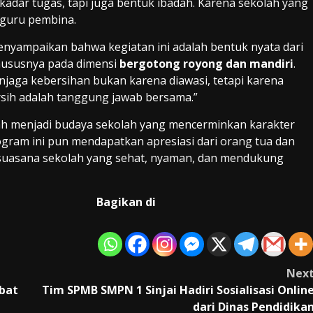
ekadar tugas, tapi juga bentuk ibadah. Karena sekolah yang
u guru pembina.
enyampaikan bahwa kegiatan ini adalah bentuk nyata dari
 khususnya pada dimensi
bergotong royong dan mandiri
.
njaga kebersihan bukan karena diawasi, tetapi karena
rsih adalah tanggung jawab bersama.”
lah menjadi budaya sekolah yang mencerminkan karakter
rogram ini pun mendapatkan apresiasi dari orang tua dan
suasana sekolah yang sehat, nyaman, dan mendukung
Bagikan di
Nex
ebat
Tim SPMB SMPN 1 Sinjai Hadiri Sosialisasi Onlin
dari Dinas Pendidika