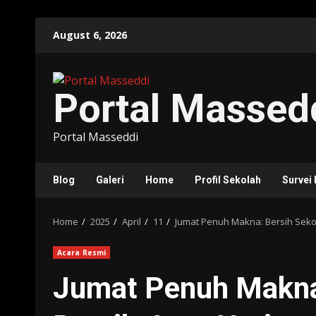
Skip
August 6, 2026
to
content
Portal Massed
Portal Masseddi
Blog
Galeri
Home
Profil Sekolah
Survei
Home
2025
April
11
Jumat Penuh Makna: Bersih Sekol
Acara Resmi
Jumat Penuh Makna: