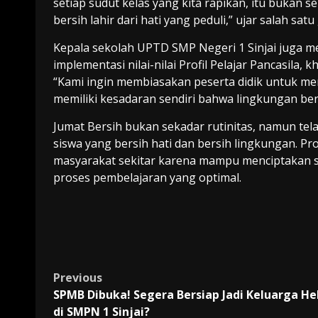
setiap sudut kelas yang kita rapikan, itu bukan s
bersih lahir dari hati yang peduli,” ujar salah sat
Kepala sekolah UPTD SMP Negeri 1 Sinjai juga m
implementasi nilai-nilai Profil Pelajar Pancasila,
“Kami ingin membiasakan peserta didik untuk me
memiliki kesadaran sendiri bahwa lingkungan be
Jumat Bersih bukan sekadar rutinitas, namun te
siswa yang bersih hati dan bersih lingkungan. P
masyarakat sekitar karena mampu menciptakan 
proses pembelajaran yang optimal.
Post
Previous
SPMB Dibuka! Segera Bersiap Jadi Keluarga H
navigation
di SMPN 1 Sinjai?