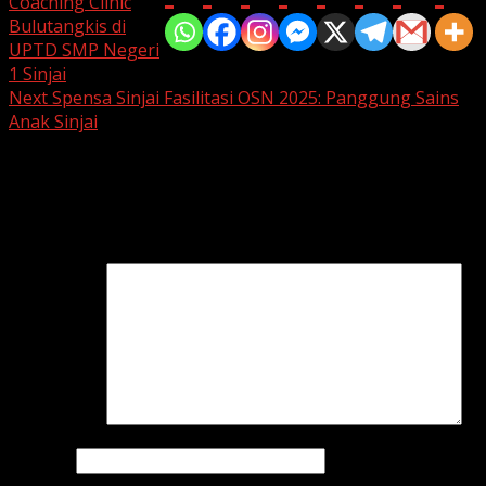
Coaching Clinic
Bulutangkis di
UPTD SMP Negeri
1 Sinjai
Next
Spensa Sinjai Fasilitasi OSN 2025: Panggung Sains
Anak Sinjai
Leave a Reply
Your email address will not be published.
Required fields
are marked
*
Comment
*
Name
*