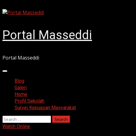
Skip
August 9, 2026
to
content
Portal Masseddi
Portal Masseddi
Primary
Menu
Blog
Galeri
Home
Profil Sekolah
Survei Kepuasan Masyarakat
Search
for:
Watch Online