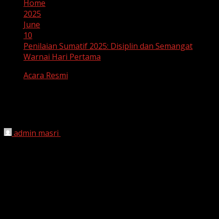
Home
2025
June
10
Penilaian Sumatif 2025: Disiplin dan Semangat
Warnai Hari Pertama
Acara Resmi
Penilaian Sumatif 2025: Disiplin dan
Semangat Warnai Hari Pertama
admin masri
June 10, 2025
UPTD SMP Negeri 1 Sinjai Gelar Penilaian Sumatif
Akhir Semester Tahun 2025
Sinjai, 16 Juni 2025 – UPTD SMP Negeri 1 Sinjai resmi