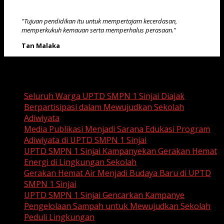
"Tujuan pendidikan itu untuk mempertajam kecerdasan,
memperkukuh kemauan serta memperhalus perasaan."
Tan Malaka
Recent Posts
Seluruh Warga UPTD SMPN 1 Sinjai Diajak
Berpartisipasi dalam Mewujudkan Sekolah
Adiwiyata
Media Publikasi Menjadi Sarana Edukasi Program
Adiwiyata di UPTD SMPN 1 Sinjai
UPTD SMPN 1 Sinjai Kampanyekan Gerakan Hemat
Energi di Lingkungan Sekolah
Gerakan Hemat Air Menjadi Budaya Baru di UPTD
SMPN 1 Sinjai
UPTD SMPN 1 Sinjai Gencarkan Kampanye
Pengelolaan Sampah untuk Mewujudkan Sekolah
Peduli Lingkungan