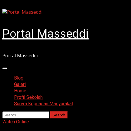
Skip
August 9, 2026
to
content
Portal Masseddi
Portal Masseddi
Primary
Menu
Blog
Galeri
Home
Profil Sekolah
Survei Kepuasan Masyarakat
Search
for:
Watch Online