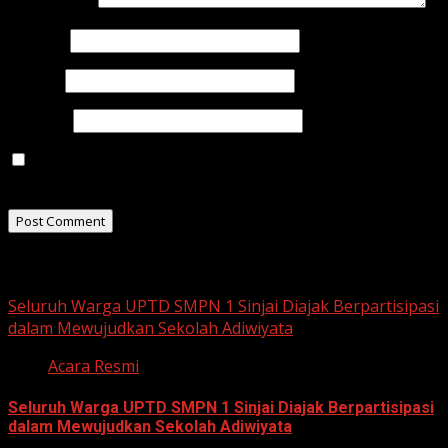
Comment
*
Name
*
Email
*
Website
Save my name, email, and website in this browser for
the next time I comment.
Related Stories
Seluruh Warga UPTD SMPN 1 Sinjai Diajak Berpartisipasi
dalam Mewujudkan Sekolah Adiwiyata
Acara Resmi
Seluruh Warga UPTD SMPN 1 Sinjai Diajak Berpartisipasi
dalam Mewujudkan Sekolah Adiwiyata