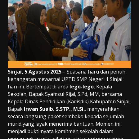
Sinjai, 5 Agustus 2025
– Suasana haru dan penuh
kehangatan mewarnai UPTD SMP Negeri 1 Sinjai
hari ini. Bertempat di area
lego-lego
, Kepala
Sekolah, Bapak Syamsul Rijal, S.Pd, MM, bersama
Kepala Dinas Pendidikan (Kadisdik) Kabupaten Sinjai,
Bapak
Irwan Suaib, S.STP., M.Si.
, menyerahkan
secara langsung paket sembako kepada sejumlah
murid yang layak menerima bantuan. Momen ini
menjadi bukti nyata komitmen sekolah dalam
menanamkan nilai-nilai sosial dan gotong royong.