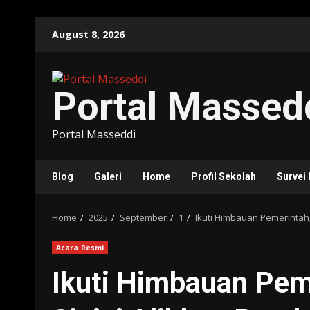
Skip
August 8, 2026
to
content
Portal Massed
Portal Masseddi
Blog
Galeri
Home
Profil Sekolah
Survei
Home
2025
September
1
Ikuti Himbauan Pemerintah
Acara Resmi
Ikuti Himbauan Pe