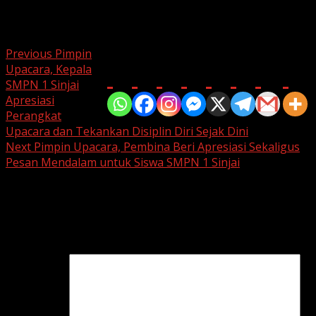
masing, membawa pendidikan di wilayah ini ke tingkat
yang lebih baik.
Post
Previous
Pimpin
Bagikan di
Upacara, Kepala
navigation
SMPN 1 Sinjai
Apresiasi
Perangkat
Upacara dan Tekankan Disiplin Diri Sejak Dini
Next
Pimpin Upacara, Pembina Beri Apresiasi Sekaligus
Pesan Mendalam untuk Siswa SMPN 1 Sinjai
Leave a Reply
Your email address will not be published.
Required fields
are marked
*