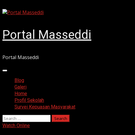
Skip
August 6, 2026
to
content
Portal Masseddi
Portal Masseddi
Primary
Menu
Blog
Galeri
Home
Profil Sekolah
Survei Kepuasan Masyarakat
Search
for:
Watch Online