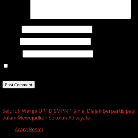
Comment
*
Name
*
Email
*
Website
Save my name, email, and website in this browser for
the next time I comment.
Related Stories
Seluruh Warga UPTD SMPN 1 Sinjai Diajak Berpartisipasi
dalam Mewujudkan Sekolah Adiwiyata
Acara Resmi