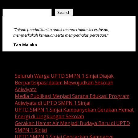
Search
Search
"Tujuan pendidikan itu untuk mempertajam kecerdasan,
memperkukuh kemauan serta memperhalus perasaan."
Tan Malaka
Recent Posts
Seluruh Warga UPTD SMPN 1 Sinjai Diajak
Berpartisipasi dalam Mewujudkan Sekolah
Adiwiyata
Media Publikasi Menjadi Sarana Edukasi Program
Adiwiyata di UPTD SMPN 1 Sinjai
UPTD SMPN 1 Sinjai Kampanyekan Gerakan Hemat
Energi di Lingkungan Sekolah
Gerakan Hemat Air Menjadi Budaya Baru di UPTD
SMPN 1 Sinjai
UPTD SMPN 1 Sinjai Gencarkan Kampanye