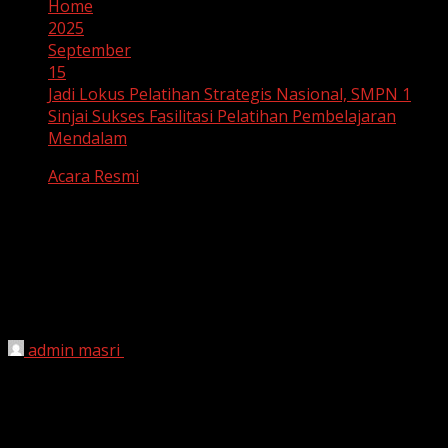
Home
2025
September
15
Jadi Lokus Pelatihan Strategis Nasional, SMPN 1
Sinjai Sukses Fasilitasi Pelatihan Pembelajaran
Mendalam
Acara Resmi
Jadi Lokus Pelatihan Strategis
Nasional, SMPN 1 Sinjai Sukses
Fasilitasi Pelatihan Pembelajaran
Mendalam
admin masri
September 15, 2025
Sinjai, 15 September 2025
– UPTD SMP Negeri 1 Sinjai