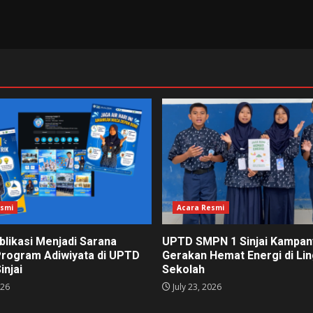
esmi
Acara Resmi
blikasi Menjadi Sarana
UPTD SMPN 1 Sinjai Kampa
Program Adiwiyata di UPTD
Gerakan Hemat Energi di Li
injai
Sekolah
026
July 23, 2026