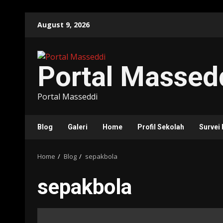
Skip
August 9, 2026
to
content
Portal Massed
Portal Masseddi
Blog
Galeri
Home
Profil Sekolah
Survei
Home
Blog
sepakbola
sepakbola