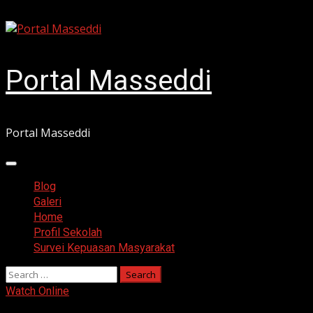
Skip
August 9, 2026
to
content
Portal Masseddi
Portal Masseddi
Primary
Menu
Blog
Galeri
Home
Profil Sekolah
Survei Kepuasan Masyarakat
Search
for:
Watch Online