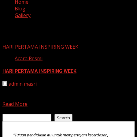
Home
Blog
Gallery
Gallery
HARI PERTAMA INSPIRING WEEK
Acara Resmi
HARI PERTAMA INSPIRING WEEK
admin masri
July 15, 2024
Hari Pertama “Inspiring Week” MPLS UPTD SMPN 1
SINJAI diisi dengan materi ke pramukaan Sinjai, 15 Juli...
Read More
Search
Search
"Tujuan pendidikan itu untuk mempertajam kecerdasan,