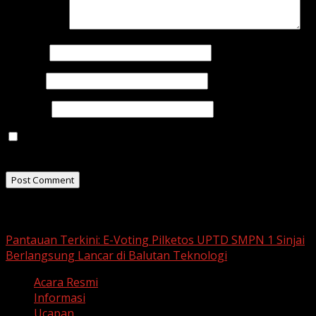
Comment
*
Name
*
Email
*
Website
Save my name, email, and website in this browser for
the next time I comment.
Related Stories
Pantauan Terkini: E-Voting Pilketos UPTD SMPN 1 Sinjai
Berlangsung Lancar di Balutan Teknologi
Acara Resmi
Informasi
Ucapan