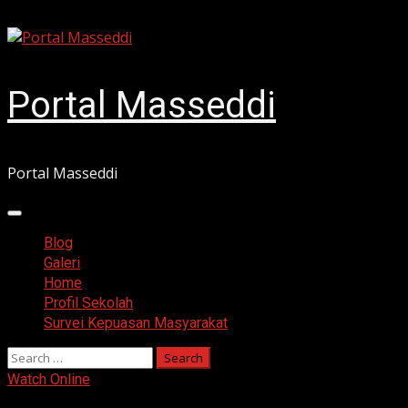
Skip
August 9, 2026
to
content
Portal Masseddi
Portal Masseddi
Primary
Menu
Blog
Galeri
Home
Profil Sekolah
Survei Kepuasan Masyarakat
Search
for:
Watch Online