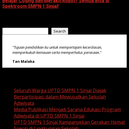
Belajar Coding dan Merakit Robot? Semua Bisa di
Spektroom SMPN 1 Sinjai!
April 16, 2025
Search
Search
"Tujuan pendidikan itu untuk mempertajam kecerdasan,
memperkukuh kemauan serta memperhalus perasaan."
Tan Malaka
Recent Posts
Seluruh Warga UPTD SMPN 1 Sinjai Diajak
Berpartisipasi dalam Mewujudkan Sekolah
Adiwiyata
Media Publikasi Menjadi Sarana Edukasi Program
Adiwiyata di UPTD SMPN 1 Sinjai
UPTD SMPN 1 Sinjai Kampanyekan Gerakan Hemat
Energi di Lingkungan Sekolah