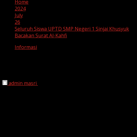
Home
2024
July
26
Seluruh Siswa UPTD SMP Negeri 1 Sinjai Khusyuk
Bacakan Surat Al-Kahfi
Informasi
Seluruh Siswa UPTD SMP Negeri 1
Sinjai Khusyuk Bacakan Surat Al-Kahfi
admin masri
July 26, 2024
UPTD SMPN 1 Sinjai Mengawali Jumat Berkah dengan
Dzikir Bersama, 27 Kelas Bersatu Bacakan Surat Al-
Kahfi