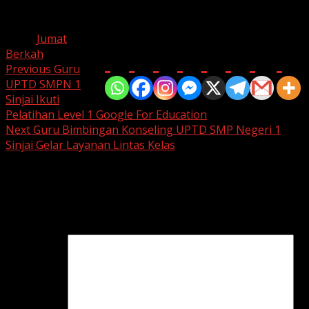
melaksanakan program serupa.
Tags:
Jumat
Bagikan di
Berkah
Post
Previous
Guru
UPTD SMPN 1
navigation
Sinjai Ikuti
Pelatihan Level 1 Google For Education
Next
Guru Bimbingan Konseling UPTD SMP Negeri 1
Sinjai Gelar Layanan Lintas Kelas
Leave a Reply
Your email address will not be published.
Required fields
are marked
*