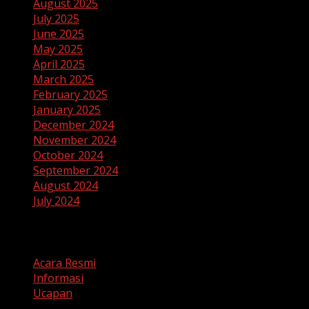
August 2025
July 2025
June 2025
May 2025
April 2025
March 2025
February 2025
January 2025
December 2024
November 2024
October 2024
September 2024
August 2024
July 2024
Categories
Acara Resmi
Informasi
Ucapan