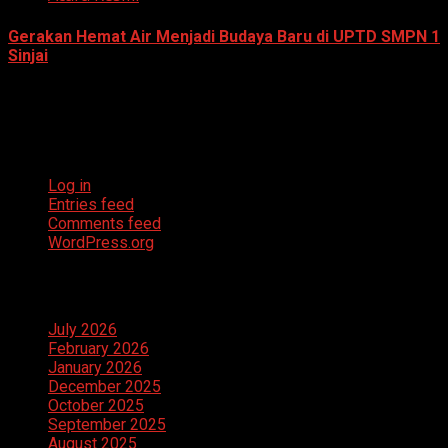
Gerakan Hemat Air Menjadi Budaya Baru di UPTD SMPN 1
Sinjai
July 23, 2026
Meta
Log in
Entries feed
Comments feed
WordPress.org
Archives
July 2026
February 2026
January 2026
December 2025
October 2025
September 2025
August 2025