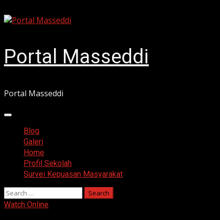
Skip
August 6, 2026
to
content
Portal Masseddi
Portal Masseddi
Primary
Menu
Blog
Galeri
Home
Profil Sekolah
Survei Kepuasan Masyarakat
Search
for:
Watch Online