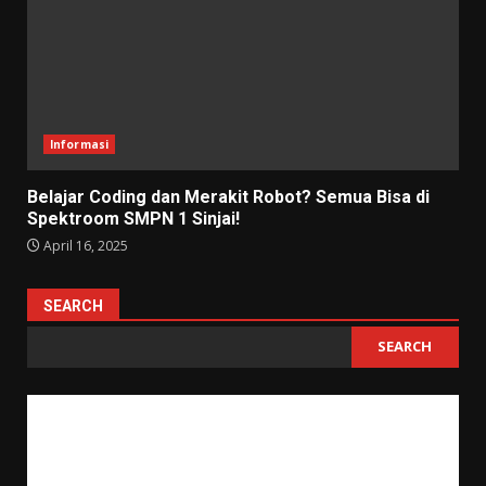
Informasi
Belajar Coding dan Merakit Robot? Semua Bisa di
Spektroom SMPN 1 Sinjai!
April 16, 2025
SEARCH
SEARCH
"Tujuan pendidikan itu untuk mempertajam kecerdasan, memperkukuh
kemauan serta memperhalus perasaan."
Tan Malaka