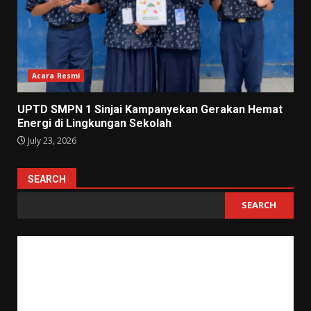
Acara Resmi
UPTD SMPN 1 Sinjai Kampanyekan Gerakan Hemat
Energi di Lingkungan Sekolah
July 23, 2026
SEARCH
SEARCH
"Tujuan pendidikan itu untuk mempertajam kecerdasan, memperkukuh
kemauan serta memperhalus perasaan."
Tan Malaka