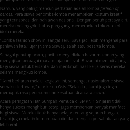
Namun, yang paling mencuri perhatian adalah lomba
fashion of
heroes
. Para siswa berlomba-lomba menampilkan kostum kreatif
yang terinspirasi dari pahlawan nasional. Dengan penuh percaya diri,
mereka melenggok di atas panggung, memerankan tokoh-tokoh
idola mereka.
“Lomba fashion show ini sangat seru! Saya jadi lebih mengenal para
pahlawan kita,” ujar [Nama Siswa], salah satu peserta lomba.
Sebagai penutup acara, panitia menyediakan bazar makanan yang
menyajikan berbagai macam jajanan lezat. Bazar ini menjadi ajang
bagi siswa untuk bersantai dan menikmati hasil kerja keras mereka
selama mengikuti lomba.
“Kami berharap melalui kegiatan ini, semangat nasionalisme siswa
semakin tertanam,” ujar ketua Osis. “Selain itu, kami juga ingin
memupuk rasa persatuan dan kesatuan di antara siswa.”
Acara peringatan Hari Sumpah Pemuda di SMPN 1 Sinjai ini tidak
hanya sukses menghibur, tetapi juga memberikan banyak manfaat
bagi siswa. Mereka tidak hanya belajar tentang sejarah bangsa,
tetapi juga melatih kemampuan diri dan menjalin persahabatan yang
lebih erat.