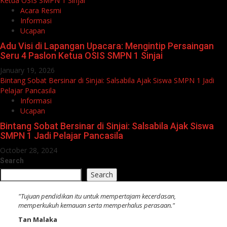
Ketua OSIS SMPN 1 Sinjai
Acara Resmi
Informasi
Ucapan
Adu Visi di Lapangan Upacara: Mengintip Persaingan
Seru 4 Paslon Ketua OSIS SMPN 1 Sinjai
January 19, 2026
Bintang Sobat Bersinar di Sinjai: Salsabila Ajak Siswa SMPN 1 Jadi
Pelajar Pancasila
Informasi
Ucapan
Bintang Sobat Bersinar di Sinjai: Salsabila Ajak Siswa
SMPN 1 Jadi Pelajar Pancasila
October 28, 2024
Search
Search
"Tujuan pendidikan itu untuk mempertajam kecerdasan,
memperkukuh kemauan serta memperhalus perasaan."
Tan Malaka