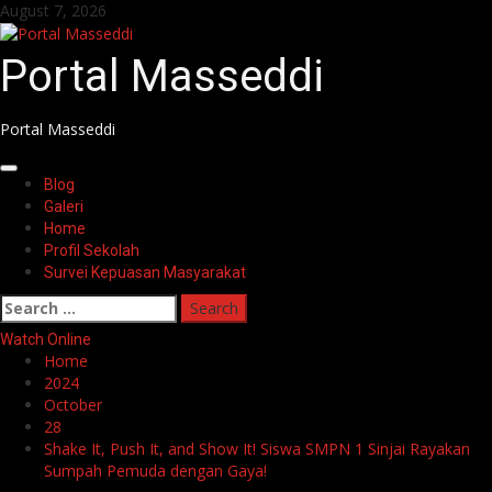
Skip
August 7, 2026
to
content
Portal Masseddi
Portal Masseddi
Primary
Blog
Menu
Galeri
Home
Profil Sekolah
Survei Kepuasan Masyarakat
Search
for:
Watch Online
Home
2024
October
28
Shake It, Push It, and Show It! Siswa SMPN 1 Sinjai Rayakan
Sumpah Pemuda dengan Gaya!