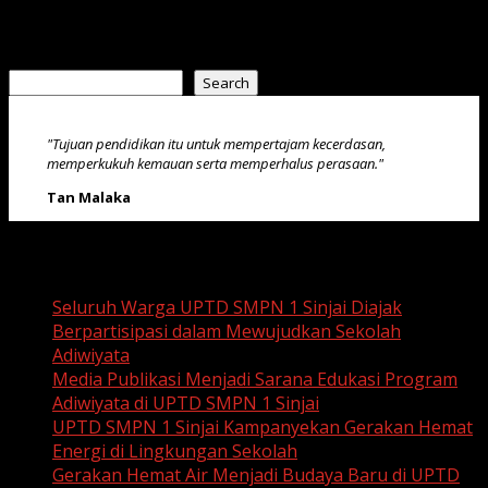
April 16, 2025
Search
Search
"Tujuan pendidikan itu untuk mempertajam kecerdasan,
memperkukuh kemauan serta memperhalus perasaan."
Tan Malaka
Recent Posts
Seluruh Warga UPTD SMPN 1 Sinjai Diajak
Berpartisipasi dalam Mewujudkan Sekolah
Adiwiyata
Media Publikasi Menjadi Sarana Edukasi Program
Adiwiyata di UPTD SMPN 1 Sinjai
UPTD SMPN 1 Sinjai Kampanyekan Gerakan Hemat
Energi di Lingkungan Sekolah
Gerakan Hemat Air Menjadi Budaya Baru di UPTD