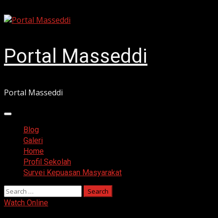
Skip
August 6, 2026
to
content
Portal Masseddi
Portal Masseddi
Primary
Menu
Blog
Galeri
Home
Profil Sekolah
Survei Kepuasan Masyarakat
Search
for:
Watch Online