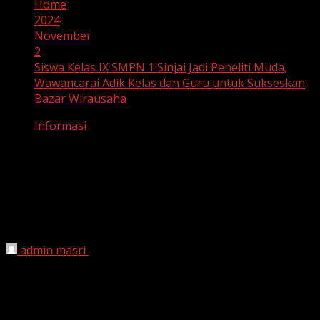
Home
2024
November
2
Siswa Kelas IX SMPN 1 Sinjai Jadi Peneliti Muda,
Wawancarai Adik Kelas dan Guru untuk Sukseskan
Bazar Wirausaha
Informasi
Siswa Kelas IX SMPN 1 Sinjai Jadi
Peneliti Muda, Wawancarai Adik Kelas
dan Guru untuk Sukseskan Bazar
Wirausaha
admin masri
November 2, 2024
Sinjai, 2 November 2024
– Siswa kelas IX UPTD SMP