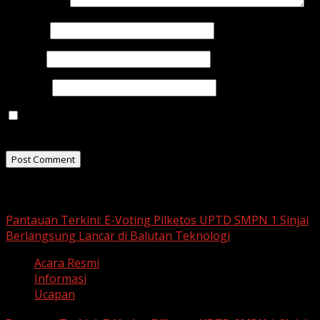
Comment
*
Name
*
Email
*
Website
Save my name, email, and website in this browser for
the next time I comment.
Related Stories
Pantauan Terkini: E-Voting Pilketos UPTD SMPN 1 Sinjai
Berlangsung Lancar di Balutan Teknologi
Acara Resmi
Informasi
Ucapan