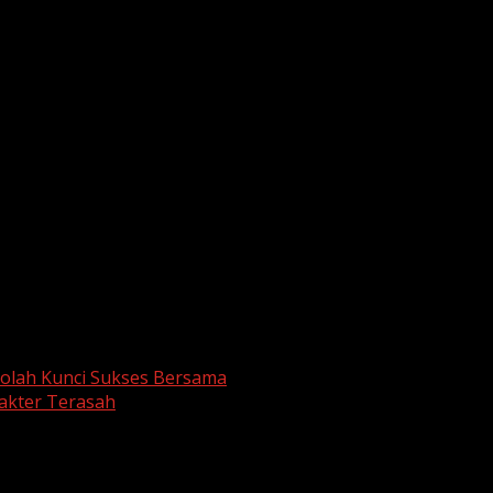
sul Rijal, S.Pd., MM
, yang terlihat menyapa dan memberi m
mastikan kesiapan siswa, perangkat, serta sistem digital
tapi juga terbiasa dan nyaman dengan sistem ujian berbasis 
ias dan tanggung jawab
. Beberapa guru dan panitia turu
n hanya untuk menguji kesiapan jaringan dan perangkat Ch
i ujian yang sesungguhnya
.
ah Berbasis Chromebook yang akan digelar pada tangga
kolah Kunci Sukses Bersama
rakter Terasah
are marked
*