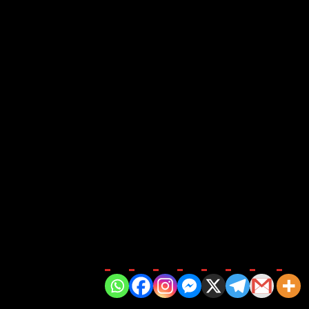
otivasi kepada para siswa. Dalam keterangannya, beliau
 yang digunakan dalam ujian berbasis Chromebook.
digital yang saat ini menjadi standar modern
t mendampingi di setiap ruang ujian, memastikan semua
romebook, tetapi juga sebagai langkah penting dalam
l 28 April hingga 5 Mei 2025 mendatang dapat
Bagikan di