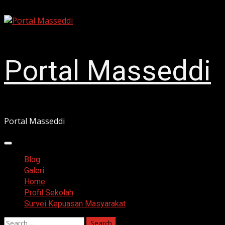
Skip
August 7, 2026
to
content
Portal Masseddi
Portal Masseddi
Primary
Menu
Blog
Galeri
Home
Profil Sekolah
Survei Kepuasan Masyarakat
Search