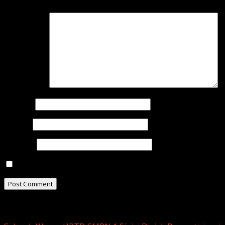
Comment
*
Name
*
Email
*
Website
Save my name, email, and website in this browser for t
Related Stories