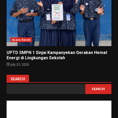
Acara Resmi
UPTD SMPN 1 Sinjai Kampanyekan Gerakan Hemat
Energi di Lingkungan Sekolah
July 23, 2026
SEARCH
SEARCH
"Tujuan pendidikan itu untuk mempertajam kecerdasan, memperkukuh
kemauan serta memperhalus perasaan."
Tan Malaka