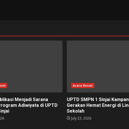
esmi
Acara Resmi
blikasi Menjadi Sarana
UPTD SMPN 1 Sinjai Kampa
Program Adiwiyata di UPTD
Gerakan Hemat Energi di Li
injai
Sekolah
026
July 23, 2026