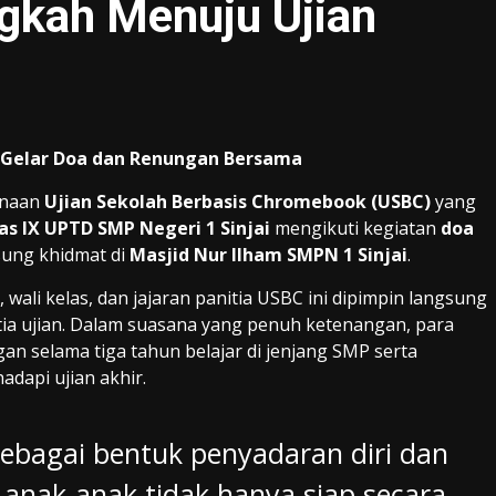
ngkah Menuju Ujian
ai Gelar Doa dan Renungan Bersama
anaan
Ujian Sekolah Berbasis Chromebook (USBC)
yang
as IX UPTD SMP Negeri 1 Sinjai
mengikuti kegiatan
doa
ung khidmat di
Masjid Nur Ilham SMPN 1 Sinjai
.
, wali kelas, dan jajaran panitia USBC ini dipimpin langsung
tia ujian. Dalam suasana yang penuh ketenangan, para
n selama tiga tahun belajar di jenjang SMP serta
api ujian akhir.
 sebagai bentuk penyadaran diri dan
in anak-anak tidak hanya siap secara