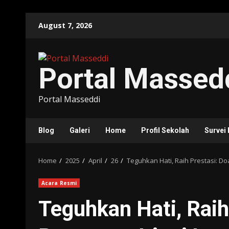
Skip
August 7, 2026
to
content
Portal Massed
Portal Masseddi
Blog
Galeri
Home
Profil Sekolah
Survei
Home
2025
April
26
Teguhkan Hati, Raih Prestasi: D
Acara Resmi
Teguhkan Hati, Raih