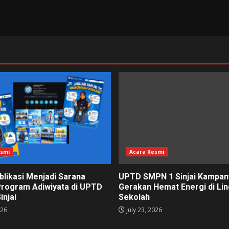
esmi
Acara Resmi
blikasi Menjadi Sarana
UPTD SMPN 1 Sinjai Kampa
Program Adiwiyata di UPTD
Gerakan Hemat Energi di Li
injai
Sekolah
026
July 23, 2026