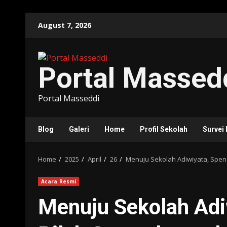
Skip
August 7, 2026
to
content
Portal Massed
Portal Masseddi
Blog
Galeri
Home
Profil Sekolah
Survei
Home
2025
April
26
Menuju Sekolah Adiwiyata, Spens
Acara Resmi
Menuju Sekolah Adiw