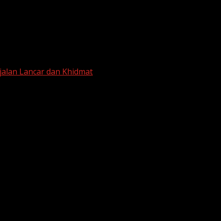
jalan Lancar dan Khidmat
1 Sinjai Berjalan Lancar dan Khidmat
MPN 1 Sinjai Berlangsung Tertib dan Lancar
ebook (USBC) untuk kelas IX UPTD SMP Negeri 1 Sinjai resm
enuh semangat dan kedisiplinan
.