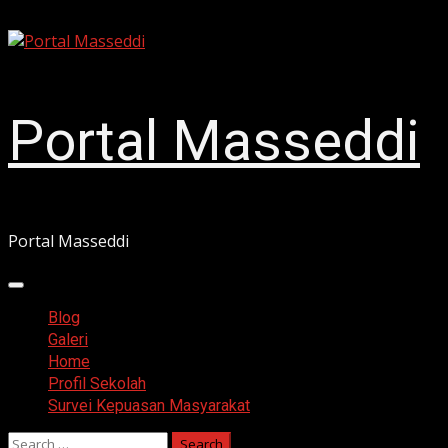
Skip
August 8, 2026
to
content
Portal Masseddi
Portal Masseddi
Primary
Menu
Blog
Galeri
Home
Profil Sekolah
Survei Kepuasan Masyarakat
Search