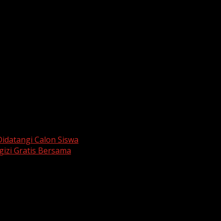
tia, pengawas, serta tim teknis bekerja maksimal demi kel
k para pengawas ujian dari sekolah mitra yang telah menja
n dengan tertib dan lancar. Semoga para siswa memperoleh h
elas VII dan VIII kembali berjalan normal
setelah sebelumn
iapan
SPMB (Seleksi Penerimaan Murid Baru)
serta agend
siswa kelas IX meninggalkan ruang ujian membawa harapan 
ka menuju jenjang pendidikan berikutnya.
idatangi Calon Siswa
gizi Gratis Bersama
are marked
*