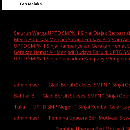
Tan Malaka
Recent Posts
Seluruh Warga UPTD SMPN 1 Sinjai Diajak Berpartis
Media Publikasi Menjadi Sarana Edukasi Program Adi
UPTD SMPN 1 Sinjai Kampanyekan Gerakan Hemat En
Gerakan Hemat Air Menjadi Budaya Baru di UPTD SM
UPTD SMPN 1 Sinjai Gencarkan Kampanye Pengelol
Recent Comments
admin masri
on
Gladi Bersih Sukses, SMPN 1 Sinjai 
Bahtiar B
on
Gladi Bersih Sukses, SMPN 1 Sinjai Opt
Tulla
on
UPTD SMP Negeri 1 Sinjai Kembali Gelar Lay
admin masri
on
Pembina Upacara Beri Motivasi, Sisw
SUHAEMI, S. Pd
on
Pembina Upacara Beri Motivasi, S