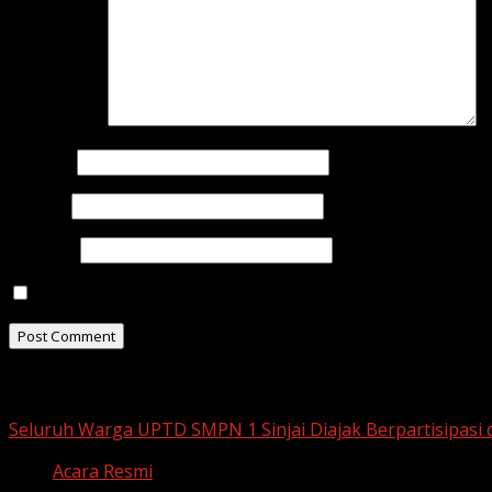
Comment
*
Name
*
Email
*
Website
Save my name, email, and website in this browser for t
Related Stories
Seluruh Warga UPTD SMPN 1 Sinjai Diajak Berpartisipasi
Acara Resmi