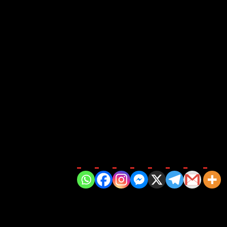
ancaran kegiatan. Kepala sekolah menyampaikan
terima
lankan tugas dengan penuh tanggung jawab selama satu
asil terbaik sebagai buah dari kerja keras mereka,”
ya diliburkan selama ujian kelas IX berlangsung.
a
kenaikan kelas
.
akan masa depan yang lebih cerah. Sekolah pun turut
Bagikan di